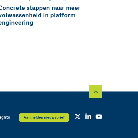
Concrete stappen naar meer
volwassenheid in platform
engineering
sights
Aanmelden nieuwsbrief