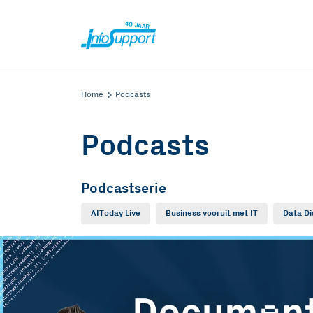
Home
Podcasts
Podcasts
Podcastserie
AIToday Live
Business vooruit met IT
Data Di