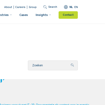
Search
About
Careers
Group
NL
EN
stries
Cases
Insights
Contact
Business vooruit met IT -35- Documentatie als context voor je agentic