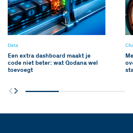
Data
Cl
Een extra dashboard maakt je
Me
code niet beter: wat Qodana wel
ov
toevoegt
st