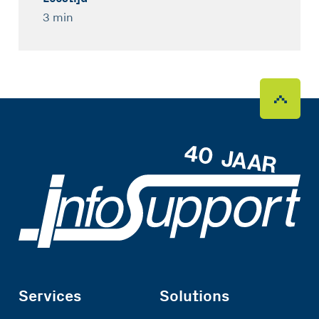
3 min
Services
Solutions