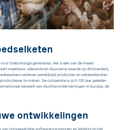
oedselketen
 voor toekomstige generaties. Het is één van de meest
vert meetbare, relevante en duurzame waarde op de boerderij,
 medewerkers verlenen wereldwijd producten en adviesdiensten
roductiever te maken. De coöperatie is zo’n 120 jaar geleden
internationaal netwerk van dochterondernemingen in Europa, de
euwe ontwikkelingen
elen van hoogwaardige softwareoplossingen en leidend op het