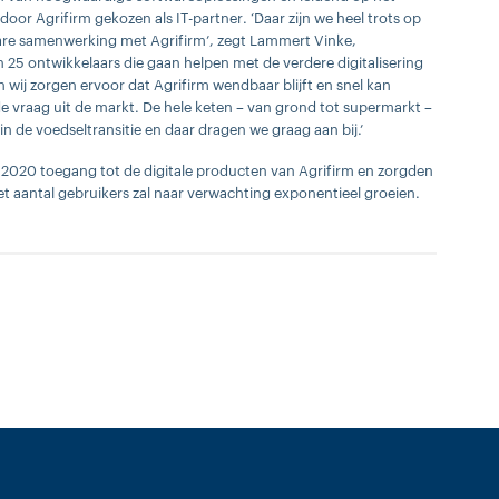
door Agrifirm gekozen als IT-partner. ‘Daar zijn we heel trots op
bare samenwerking met Agrifirm’, zegt Lammert Vinke,
 25 ontwikkelaars die gaan helpen met de verdere digitalisering
 wij zorgen ervoor dat Agrifirm wendbaar blijft en snel kan
 vraag uit de markt. De hele keten – van grond tot supermarkt –
n de voedseltransitie en daar dragen we graag aan bij.’
 2020 toegang tot de digitale producten van Agrifirm en zorgden
et aantal gebruikers zal naar verwachting exponentieel groeien.