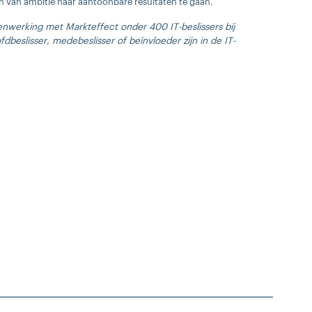
en van ambitie naar aantoonbare resultaten te gaan.
nwerking met Markteffect onder 400 IT-beslissers bij
beslisser, medebeslisser of beïnvloeder zijn in de IT-