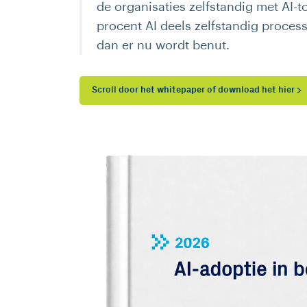
de organisaties zelfstandig met AI-to
procent AI deels zelfstandig proces
dan er nu wordt benut.
Scroll door het whitepaper of download het hier