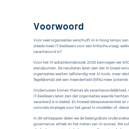
Voorwoord
Voor veel organisaties verschuift AI in hoog tempo van
steeds meer IT-beslissers voor een kritische vraag: wel
verantwoord in?
Voor het AI-adoptieonderzoek 2026 bevroegen we 400 I
standpunten. De resultaten laten zien dat AI breed wor
organisaties werken zelfstandig met AI-tools, maar slec
Tegelijkertijd ziet een meerderheid (58%) meer potentie
Ondertussen komen thema’s als verantwoordelijkheid, ve
IT-beslissers laten zien dat organisaties waarde hechten
verankerd is in beleid. En hoewel datasoevereiniteit en
concrete strategie voor het geval AI-modellen of -dien
In dit whitepaper delen we de belangrijkste onderzoeksr
governance, ethiek en het meten van AI-succes. We vul