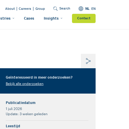
Search
About
Careers
Group
NL
EN
stries
Cases
Insights
Contact
Geïnteresseerd in meer onderzoeken?
Bekijk alle onderzoeken
Publicatiedatum
1 juli 2026
Update: 3 weken geleden
Leestijd