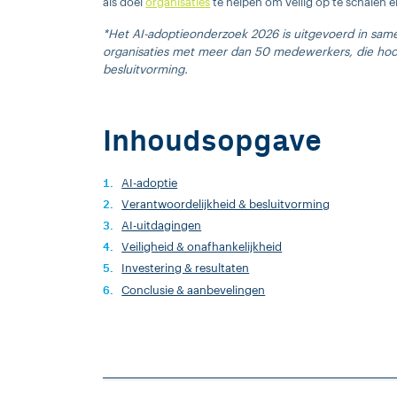
als doel
organisaties
te helpen om veilig op te schalen 
*Het AI-adoptieonderzoek 2026 is uitgevoerd in same
organisaties met meer dan 50 medewerkers, die hoofd
besluitvorming.
Inhoudsopgave
AI-adoptie
Verantwoordelijkheid & besluitvorming
AI-uitdagingen
Veiligheid & onafhankelijkheid
Investering & resultaten
Conclusie & aanbevelingen