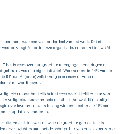
 experiment naar een vast onderdeel van het werk. Dat stelt
ke waarde voegt AI toe in onze organisatie, en hoe zetten we AI
T-beslissers* over hun grootste uitdagingen, ervaringen en
dt gebruikt, vaak op eigen initiatief. Werknemers in 44% van de
hts 5% laat AI (deels) zelfstandig processen uitvoeren.
 dan er nu wordt benut.
iligheid en onafhankelijkheid steeds nadrukkelijker naar voren.
 aan veiligheid, duurzaamheid en ethiek, hoewel dit niet altijd
 regie over leveranciers aan belang winnen, heeft maar 11% een
sten na updates veranderen.
esultaten en laten we zien waar de grootste gaps zitten: in
len deze inzichten aan met de scherpe blik van onze experts, met