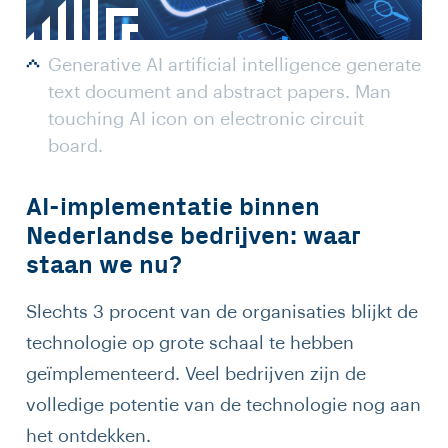
Generative AI artificial intelligence generate
text document and abstract papers. Man
touching AI icon on electronic circuit
board.
AI-implementatie binnen
Nederlandse bedrijven: waar
staan we nu?
Slechts 3 procent van de organisaties blijkt de
technologie op grote schaal te hebben
geïmplementeerd. Veel bedrijven zijn de
volledige potentie van de technologie nog aan
het ontdekken.