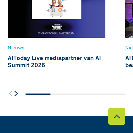
Nieuws
Ni
AIToday Live mediapartner van AI
AI
Summit 2026
be