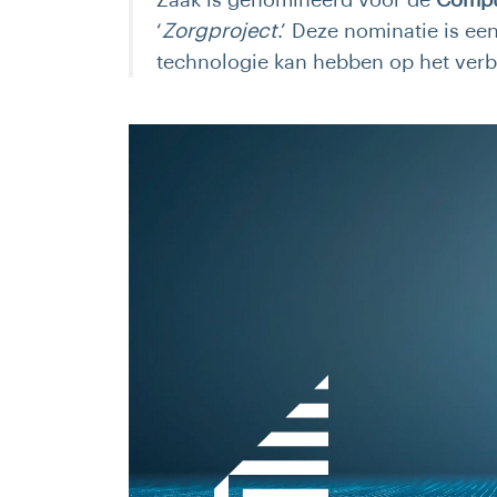
Zaak is genomineerd voor de
Compu
‘
Zorgproject
.’ Deze nominatie is e
technologie kan hebben op het verb