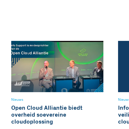
Nieuws
Nieuw
Open Cloud Alliantie biedt
Inf
overheid soevereine
veil
cloudoplossing
clo