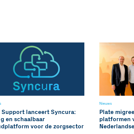
s
Nieuws
o Support lanceert Syncura:
Plate migre
ig en schaalbaar
platformen 
udplatform voor de zorgsector
Nederlandse