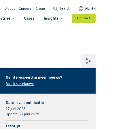
Search
About
Careers
Group
NL
EN
stries
Cases
Insights
Contact
Geïnteresseerd in meer nieuws?
Bekijk alle nieuws
Datum van publicatie
27 juni 2025
Update: 27 juni 2025
Leestijd