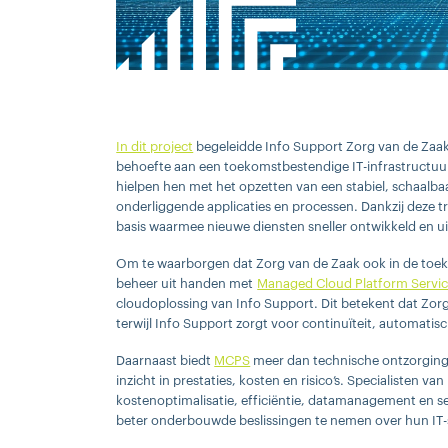
In dit project
begeleidde Info Support Zorg van de Zaak b
behoefte aan een toekomstbestendige IT-infrastructuur
hielpen hen met het opzetten van een stabiel, schaalbaa
onderliggende applicaties en processen. Dankzij deze tr
basis waarmee nieuwe diensten sneller ontwikkeld en 
Om te waarborgen dat Zorg van de Zaak ook in de toeko
beheer uit handen met
Managed Cloud Platform Servi
cloudoplossing van Info Support. Dit betekent dat Zorg
terwijl Info Support zorgt voor continuïteit, automatis
Daarnaast biedt
MCPS
meer dan technische ontzorging:
inzicht in prestaties, kosten en risico’s. Specialisten 
kostenoptimalisatie, efficiëntie, datamanagement en se
beter onderbouwde beslissingen te nemen over hun IT-