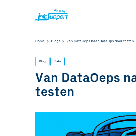
Home
Blogs
Van DataOeps naar DataOps door testen
Blog
Data
Van DataOeps na
testen