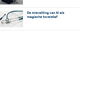
De misvatting van AI als
magische toverstaf