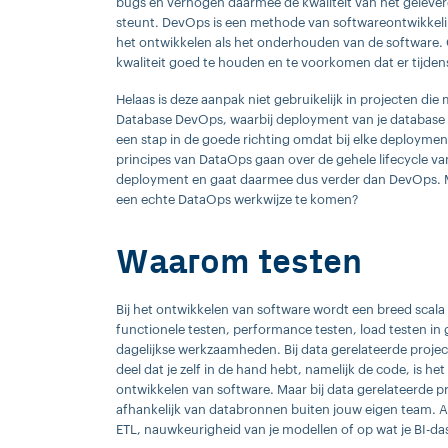
bugs en verhogen daarmee de kwaliteit van het geleve
steunt. DevOps is een methode van softwareontwikkeli
het ontwikkelen als het onderhouden van de software. 
kwaliteit goed te houden en te voorkomen dat er tijden
Helaas is deze aanpak niet gebruikelijk in projecten di
Database DevOps, waarbij deployment van je database 
een stap in de goede richting omdat bij elke deploymen
principes van DataOps gaan over de gehele lifecycle van 
deployment en gaat daarmee dus verder dan DevOps. Maa
een echte DataOps werkwijze te komen?
Waarom testen
Bij het ontwikkelen van software wordt een breed scal
functionele testen, performance testen, load testen in 
dagelijkse werkzaamheden. Bij data gerelateerde proj
deel dat je zelf in de hand hebt, namelijk de code, is he
ontwikkelen van software. Maar bij data gerelateerde p
afhankelijk van databronnen buiten jouw eigen team. Al
ETL, nauwkeurigheid van je modellen of op wat je BI-d