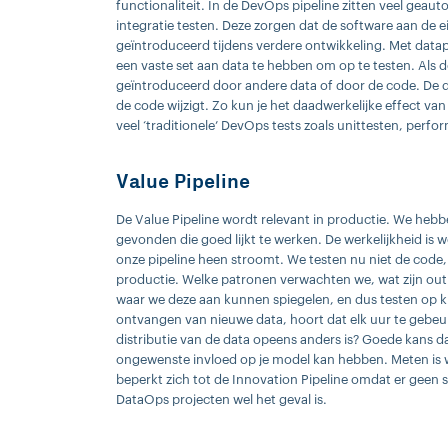
functionaliteit. In de DevOps pipeline zitten veel geau
integratie testen. Deze zorgen dat de software aan de 
geïntroduceerd tijdens verdere ontwikkeling. Met datap
een vaste set aan data te hebben om op te testen. Als de 
geïntroduceerd door andere data of door de code. De dat
de code wijzigt. Zo kun je het daadwerkelijke effect va
veel ‘traditionele’ DevOps tests zoals unittesten, perfo
Value Pipeline
De Value Pipeline wordt relevant in productie. We hebb
gevonden die goed lijkt te werken. De werkelijkheid is
onze pipeline heen stroomt. We testen nu niet de code, 
productie. Welke patronen verwachten we, wat zijn ou
waar we deze aan kunnen spiegelen, en dus testen op k
ontvangen van nieuwe data, hoort dat elk uur te gebeu
distributie van de data opeens anders is? Goede kans d
ongewenste invloed op je model kan hebben. Meten is w
beperkt zich tot de Innovation Pipeline omdat er geen s
DataOps projecten wel het geval is.