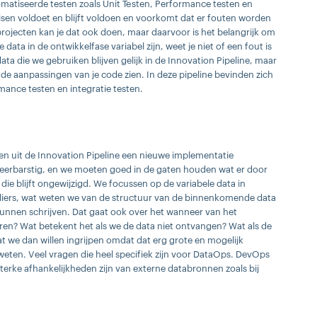
tomatiseerde testen zoals Unit Testen, Performance testen en
eisen voldoet en blijft voldoen en voorkomt dat er fouten worden
rojecten kan je dat ook doen, maar daarvoor is het belangrijk om
data in de ontwikkelfase variabel zijn, weet je niet of een fout is
a die we gebruiken blijven gelijk in de Innovation Pipeline, maar
n de aanpassingen van je code zien. In deze pipeline bevinden zich
rmance testen en integratie testen.
en uit de Innovation Pipeline een nieuwe implementatie
 weerbarstig, en we moeten goed in de gaten houden wat er door
die blijft ongewijzigd. We focussen op de variabele data in
tliers, wat weten we van de structuur van de binnenkomende data
unnen schrijven. Dat gaat ook over het wanneer van het
ren? Wat betekent het als we de data niet ontvangen? Wat als de
at we dan willen ingrijpen omdat dat erg grote en mogelijk
eten. Veel vragen die heel specifiek zijn voor DataOps. DevOps
terke afhankelijkheden zijn van externe databronnen zoals bij