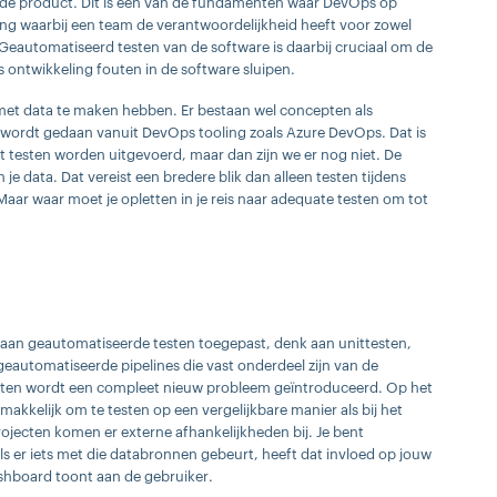
rde product. Dit is een van de fundamenten waar DevOps op
ng waarbij een team de verantwoordelijkheid heeft voor zowel
Geautomatiseerd testen van de software is daarbij cruciaal om de
s ontwikkeling fouten in de software sluipen.
e met data te maken hebben. Er bestaan wel concepten als
wordt gedaan vanuit DevOps tooling zoals Azure DevOps. Dat is
t testen worden uitgevoerd, maar dan zijn we er nog niet. De
je data. Dat vereist een bredere blik dan alleen testen tijdens
r waar moet je opletten in je reis naar adequate testen om tot
a aan geautomatiseerde testen toegepast, denk aan unittesten,
geautomatiseerde pipelines die vast onderdeel zijn van de
ecten wordt een compleet nieuw probleem geïntroduceerd. Op het
t makkelijk om te testen op een vergelijkbare manier als bij het
rojecten komen er externe afhankelijkheden bij. Je bent
s er iets met die databronnen gebeurt, heeft dat invloed op jouw
ashboard toont aan de gebruiker.