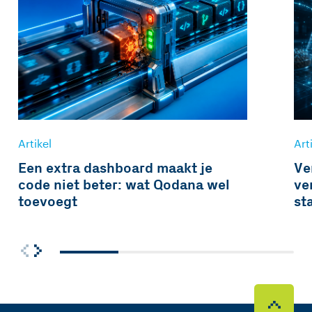
Artikel
Art
Een extra dashboard maakt je
Ve
code niet beter: wat Qodana wel
ve
toevoegt
st